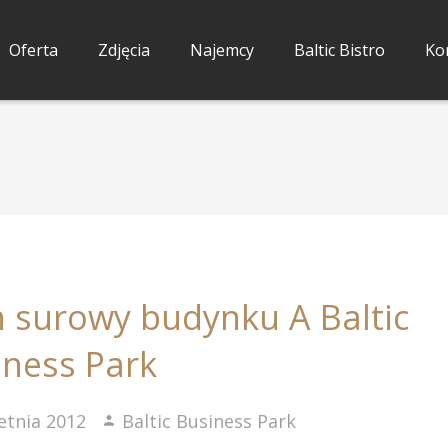
Oferta
Zdjęcia
Najemcy
Baltic Bistro
Kon
n surowy budynku A Baltic
iness Park
etnia 2012
Baltic Business Park