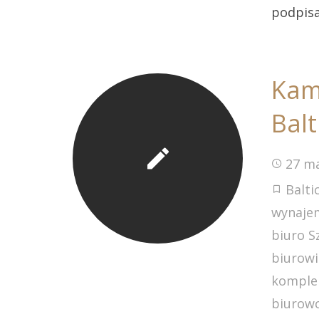
podpisa
Kam
Balt
27 ma
Balti
wynajem
biuro S
biurowi
komple
biurowc