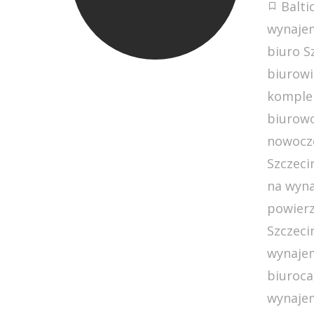
Balti
wynajem
biuro S
biurowi
komple
biurowc
nowocze
Szczeci
na wyn
powierz
Szczeci
wynaje
biuroca
wynajem