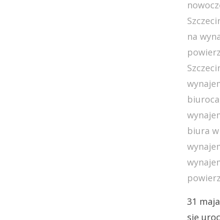
nowocze
Szczeci
na wyn
powierz
Szczeci
wynaje
biuroca
wynajem
biura w
wynajem
wynajem
powierz
31 maja
się uro