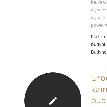
biura w
wynajem
wynajem
powierz
Pod kon
budynku
Budynek
Uro
kam
bud