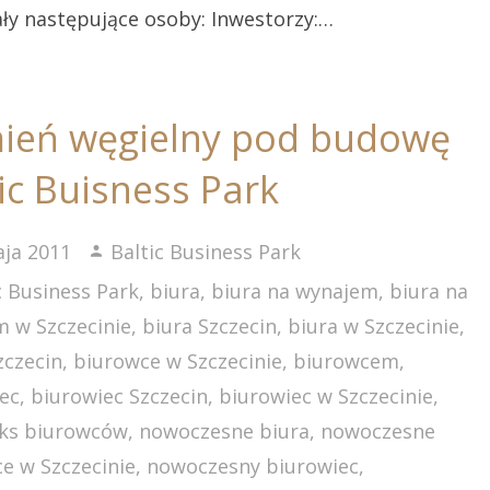
ły następujące osoby: Inwestorzy:…
ień węgielny pod budowę
ic Buisness Park
ja 2011
Baltic Business Park
c Business Park
,
biura
,
biura na wynajem
,
biura na
 w Szczecinie
,
biura Szczecin
,
biura w Szczecinie
,
zczecin
,
biurowce w Szczecinie
,
biurowcem
,
ec
,
biurowiec Szczecin
,
biurowiec w Szczecinie
,
ks biurowców
,
nowoczesne biura
,
nowoczesne
e w Szczecinie
,
nowoczesny biurowiec
,