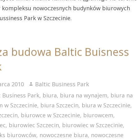
 kompleksu nowoczesnych budynków biurowych
Bussiness Park w Szczecinie.
za budowa Baltic Buisness
k
arca 2010
Baltic Business Park
c Business Park
,
biura
,
biura na wynajem
,
biura na
 w Szczecinie
,
biura Szczecin
,
biura w Szczecinie
,
zczecin
,
biurowce w Szczecinie
,
biurowcem
,
ec
,
biurowiec Szczecin
,
biurowiec w Szczecinie
,
ks biurowców
,
nowoczesne biura
,
nowoczesne