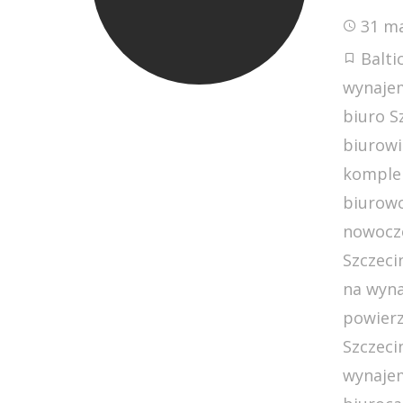
31 ma
Balti
wynajem
biuro S
biurowi
komple
biurowc
nowocze
Szczeci
na wyn
powierz
Szczeci
wynaje