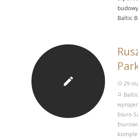
budowy
Baltic 
Rus
Par
29 m
Balti
wynajem
biuro S
biurowi
komple