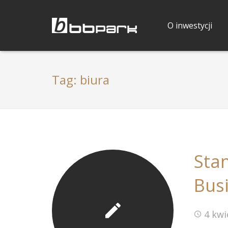
O inwestycji
Tag:
biura
Sta
Bus
4 kwi