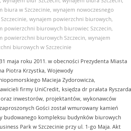
,
wynajem biur Szczecin
,
wynajem biura Szczecin
,
 biura w Szczecinie
,
wynajem nowoczesnego
 Szczecinie
,
wynajem powierzchni biurowych
,
 powierzchni biurowych biurowiec Szczecin
,
 powierzchni biurowych Szczecin
,
wynajem
chni biurowych w Szczecinie
31 maja roku 2011. w obecności Prezydenta Miasta
na Piotra Krzystka, Wojewody
niopomorskiego Macieja Zydorowicza,
awicieli firmy UniCredit, księdza dr prałata Ryszard
 oraz inwestorów, projektantów, wykonawców
 zaproszonych Gości został wmurowany kamień
ny budowanego kompleksu budynków biurowych
Business Park w Szczecinie przy ul. 1-go Maja. Akt