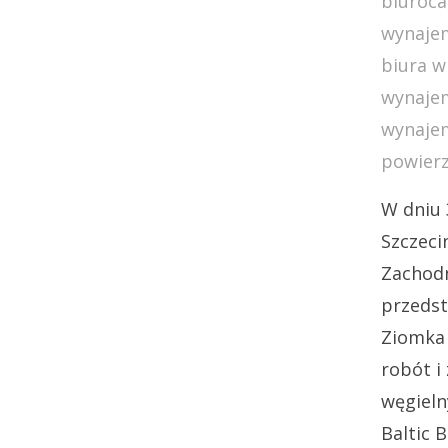
biuroca
wynajem
biura w
wynajem
wynajem
powierz
W dniu 
Szczeci
Zachod
przedst
Ziomka
robót i
węgiel
Baltic 