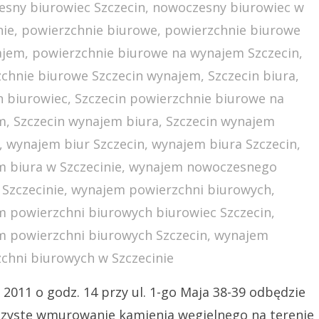
sny biurowiec Szczecin
,
nowoczesny biurowiec w
nie
,
powierzchnie biurowe
,
powierzchnie biurowe
ajem
,
powierzchnie biurowe na wynajem Szczecin
,
chnie biurowe Szczecin wynajem
,
Szczecin biura
,
n biurowiec
,
Szczecin powierzchnie biurowe na
m
,
Szczecin wynajem biura
,
Szczecin wynajem
,
wynajem biur Szczecin
,
wynajem biura Szczecin
,
 biura w Szczecinie
,
wynajem nowoczesnego
 Szczecinie
,
wynajem powierzchni biurowych
,
 powierzchni biurowych biurowiec Szczecin
,
 powierzchni biurowych Szczecin
,
wynajem
chni biurowych w Szczecinie
 2011 o godz. 14 przy ul. 1-go Maja 38-39 odbędzie
czyste wmurowanie kamienia węgielnego na terenie